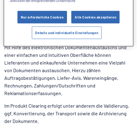
Anklicken der entsprechenden Schaltfläche.
Purchase-to-Pay Prozess optimieren
Nur erforderliche Cookies
Alle Cookies akzeptieren
Mit Newtron Clearing steht Ihnen eine komfortable Lösung
für die elektronische und automatisierte Bearbeitung von
Details und individuelle Einstellungen
sämtlichen Bestell- und Folgeprozessen zur Verfügung.
Mit Hilfe des elektronischen Dokumentenaustauschs und
einer einfachen und intuitiven Oberfläche können
Lieferanten und einkaufende Unternehmen eine Vielzahl
von Dokumenten austauschen. Hierzu zählen
Auftragsbestätigungen, Liefer-Avis, Wareneingänge,
Rechnungen, Zahlungen/Gutschriften und
Reklamationserfassungen.
Im Produkt Clearing erfolgt unter anderem die Validierung,
ggf. Konvertierung, der Transport sowie die Archivierung
der Dokumente.