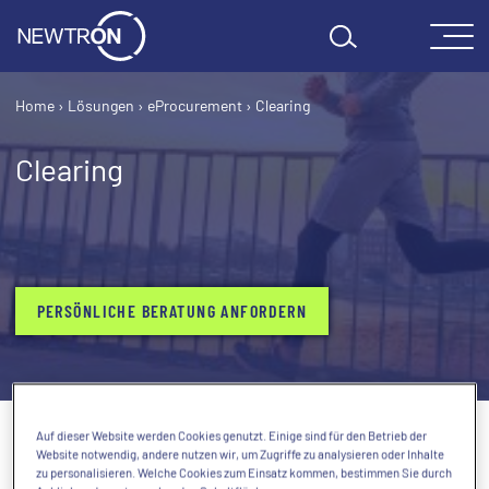
Skip to content
Home
›
Lösungen
›
eProcurement
›
Clearing
Clearing
PERSÖNLICHE BERATUNG ANFORDERN
Auf dieser Website werden Cookies genutzt. Einige sind für den Betrieb der
Website notwendig, andere nutzen wir, um Zugriffe zu analysieren oder Inhalte
zu personalisieren. Welche Cookies zum Einsatz kommen, bestimmen Sie durch