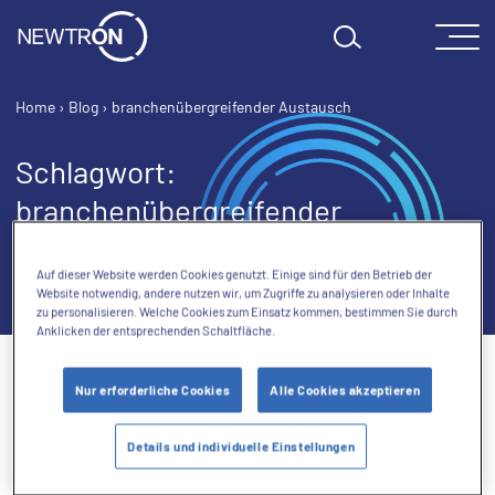
Skip to content
Home
›
Blog
›
branchenübergreifender Austausch
Schlagwort:
branchenübergreifender
Austausch
Auf dieser Website werden Cookies genutzt. Einige sind für den Betrieb der
Website notwendig, andere nutzen wir, um Zugriffe zu analysieren oder Inhalte
zu personalisieren. Welche Cookies zum Einsatz kommen, bestimmen Sie durch
Anklicken der entsprechenden Schaltfläche.
Nur erforderliche Cookies
Alle Cookies akzeptieren
Details und individuelle Einstellungen