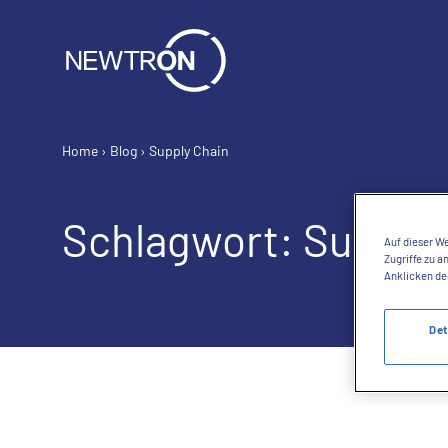
Home
›
Blog
›
Supply Chain
Schlagwort:
Supply 
Auf dieser We
Zugriffe zu 
Anklicken de
Det