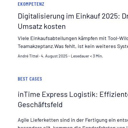
EKOMPETENZ
Digitalisierung im Einkauf 2025: D
Umsatz kosten
Viele Einkaufsabteilungen kämpfen mit Tool-Wi
Teamakzeptanz.Was fehlt, ist kein weiteres Syst
Denkfehler 2025 besonders teuer werden.Und w
André Tittel
·
4. August 2025
-
Lesedauer < 3 Min.
Einkauf nicht nur zu digitalisieren, sondern tra
wirklich bremst und was sie weiterbringtDie Ziel
Kosten senken. Transparenz schaffen. Die Realit
BEST CASES
bleiben. Schnittstellen passen nicht. Das Team 
inTime Express Logistik: Effizient
ehrlich hinschaut, erkennt:Nicht die Technolog
Denkfehler, die Einkaufsabteilungen 2025 ausb
Geschäftsfeld
KontrolleViele glauben, dass umfangreiche Sys
Praxis sorgen sie oft für das Gegenteil:Funktio
Agile Lieferketten sind in der Fertigung ein en
blockierenSchulungsbedarf, der Ressourcen friss
besonders eilt, kommen die Sonderfahrten von in