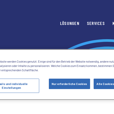
Skip to content
LÖSUNGEN
SERVICES
Chain
bsite werden Cookies genutzt. Einige sind für den Betrieb der Website notwendig, andere nut
analysieren oder Inhalte zu personalisieren. Welche Cookies zum Einsatz kommen, bestimmen 
r entsprechenden Schaltfläche.
ails und individuelle
Nur erforderliche Cookies
Alle Cookies
Einstellungen