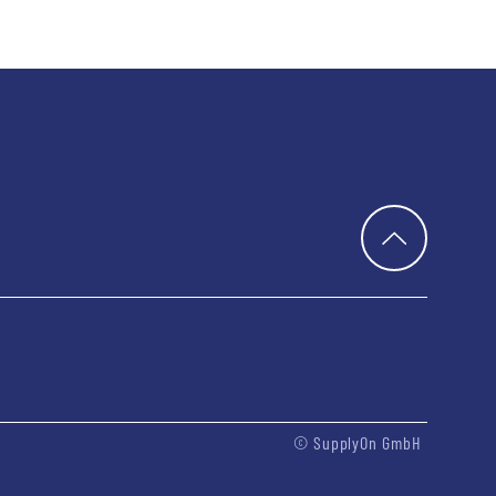
G
TO TOP
© SupplyOn GmbH