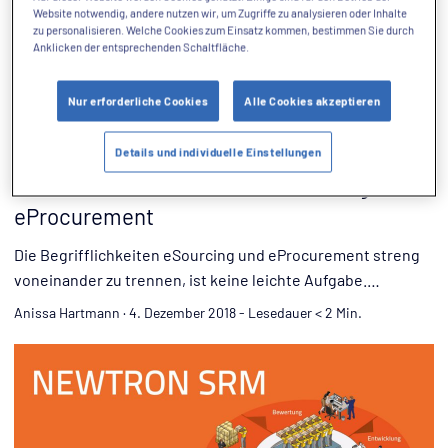
Website notwendig, andere nutzen wir, um Zugriffe zu analysieren oder Inhalte
zu personalisieren. Welche Cookies zum Einsatz kommen, bestimmen Sie durch
Anklicken der entsprechenden Schaltfläche.
Nur erforderliche Cookies
Alle Cookies akzeptieren
EKOMPETENZ
Details und individuelle Einstellungen
Das etwas andere Glossar: eSourcing vs.
eProcurement
Die Begrifflichkeiten eSourcing und eProcurement streng
voneinander zu trennen, ist keine leichte Aufgabe.
Besonders im Englischen werden beide Wörter oft für
Anissa Hartmann
·
4. Dezember 2018
-
Lesedauer < 2 Min.
denselben Sachverhalt gebraucht. Im deutschen
Sprachraum wird genauer differenziert: (mehr …)