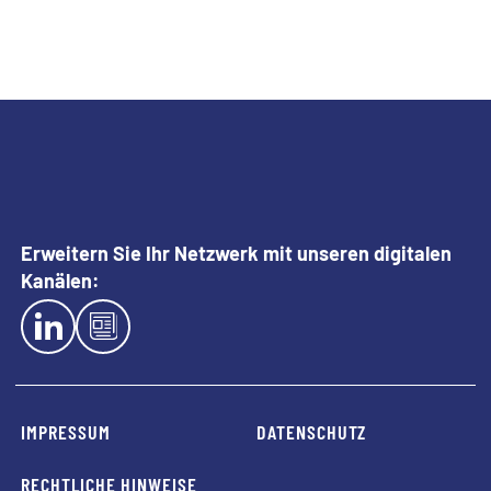
Entscheidungskriterium ist, stehen Sie vor der Qual der
Wahl: Welcher Lieferant erhält den Zuschlag? Bis dato
vergleichen Sie die Angebote möglicherweise händisch und
wählen dann den Lieferanten aus, der Ihren Bedürfnissen
am ehesten entspricht. Das ganze Prozedere verursacht
Kosten – es verschlingt Zeit und bindet Ressourcen, die an
anderer Stelle effizienter eingesetzt werden können.
(mehr …)
Erweitern Sie Ihr Netzwerk mit unseren digitalen
Kanälen:
EXTERN LINK TO LINKEDIN
EXTERN LINK TO BLOG
IMPRESSUM
DATENSCHUTZ
RECHTLICHE HINWEISE