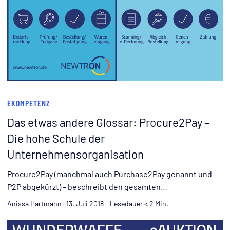
EKOMPETENZ
Das etwas andere Glossar: Procure2Pay –
Die hohe Schule der
Unternehmensorganisation
Procure2Pay (manchmal auch Purchase2Pay genannt und
P2P abgekürzt) – beschreibt den gesamten
Beschaffungsprozess eines Unternehmens von der
Anissa Hartmann
·
13. Juli 2018
-
Lesedauer < 2 Min.
Bestellung bis zur Bezahlung einer Ware. Es sind also recht
viele Einzelschritte darin enthalten: angefangen bei der