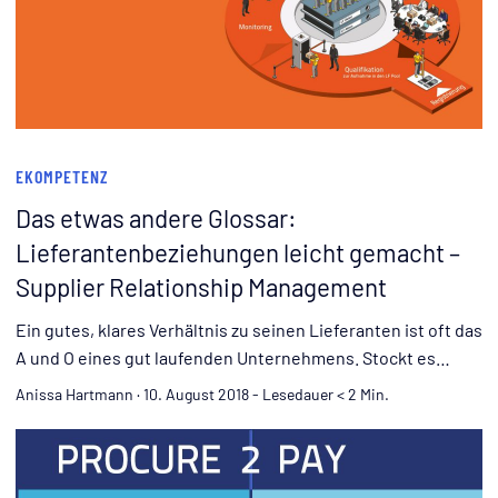
EKOMPETENZ
Das etwas andere Glossar:
Lieferantenbeziehungen leicht gemacht –
Supplier Relationship Management
Ein gutes, klares Verhältnis zu seinen Lieferanten ist oft das
A und O eines gut laufenden Unternehmens. Stockt es
bereits in der Lieferkette, sinkt die Aussicht auf Erfolg
Anissa Hartmann
·
10. August 2018
-
Lesedauer < 2 Min.
drastisch. Neben einer zwischenmenschlichen
Komponente – Thema Vertrauen – ist die Vernetzung der
eigenen wie auch externer Prozesse entscheidend.
(mehr …)