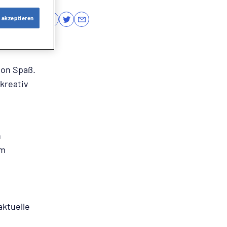
 akzeptieren
on Spaß.
kreativ
n
em
ktuelle