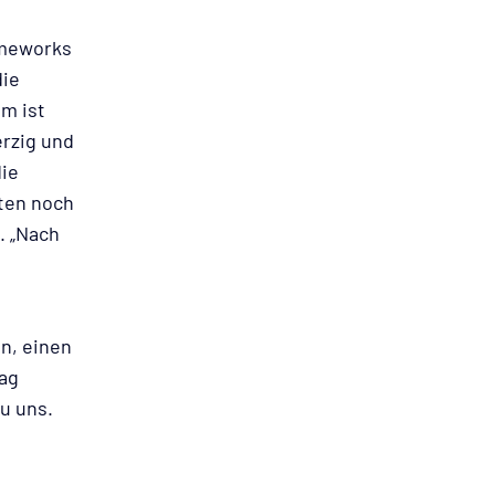
ameworks
die
em ist
erzig und
die
ten noch
a. „Nach
n, einen
Tag
u uns.