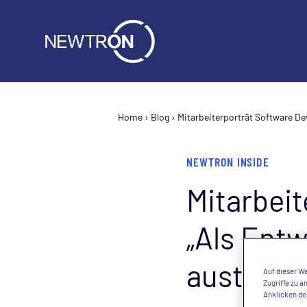
Home
›
Blog
›
Mitarbeiterporträt Software De
NEWTRON INSIDE
Mitarbeit
„Als Entw
austoben
Auf dieser We
Zugriffe zu 
Anklicken de