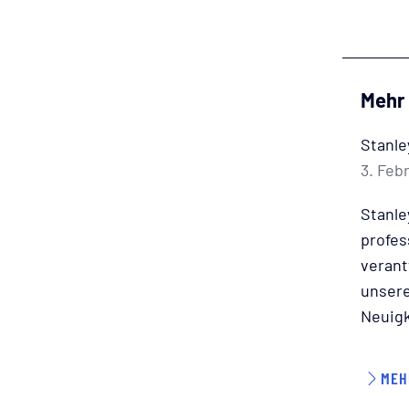
Mehr 
Stanle
3. Feb
Stanle
profes
verant
unsere
Neuigk
MEH