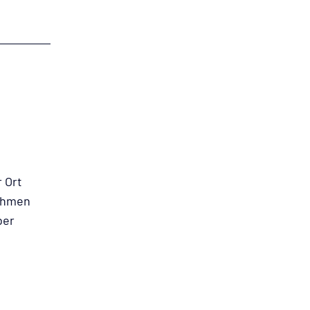
r Ort
nehmen
ber